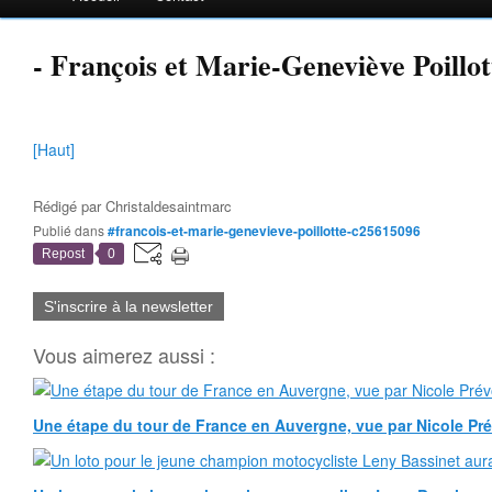
- François et Marie-Geneviève Poillot
[Haut]
Rédigé par
Christaldesaintmarc
Publié dans
#francois-et-marie-genevieve-poillotte-c25615096
Repost
0
S'inscrire à la newsletter
Vous aimerez aussi :
Une étape du tour de France en Auvergne, vue par Nicole Pr