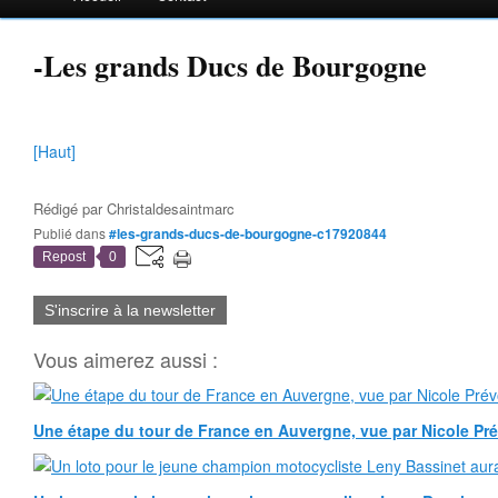
-Les grands Ducs de Bourgogne
[Haut]
Rédigé par
Christaldesaintmarc
Publié dans
#les-grands-ducs-de-bourgogne-c17920844
Repost
0
S'inscrire à la newsletter
Vous aimerez aussi :
Une étape du tour de France en Auvergne, vue par Nicole Pr