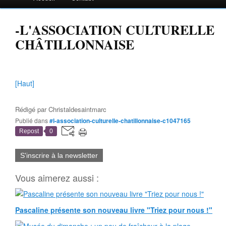
-L'ASSOCIATION CULTURELLE
CHÂTILLONNAISE
[Haut]
Rédigé par
Christaldesaintmarc
Publié dans
#l-association-culturelle-chatillonnaise-c1047165
Repost
0
S'inscrire à la newsletter
Vous aimerez aussi :
Pascaline présente son nouveau livre "Triez pour nous !"