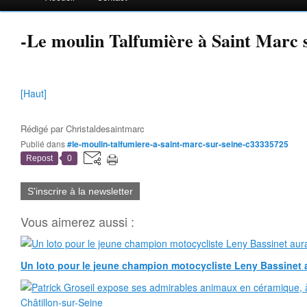
-Le moulin Talfumière à Saint Marc 
[Haut]
Rédigé par
Christaldesaintmarc
Publié dans
#le-moulin-talfumiere-a-saint-marc-sur-seine-c33335725
Repost
0
S'inscrire à la newsletter
Vous aimerez aussi :
Un loto pour le jeune champion motocycliste Leny Bassinet au