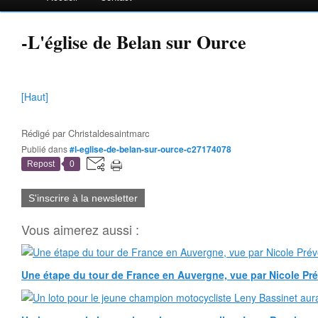
-L'église de Belan sur Ource
[Haut]
Rédigé par
Christaldesaintmarc
Publié dans
#l-eglise-de-belan-sur-ource-c27174078
Repost
0
S'inscrire à la newsletter
Vous aimerez aussi :
Une étape du tour de France en Auvergne, vue par Nicole Pr