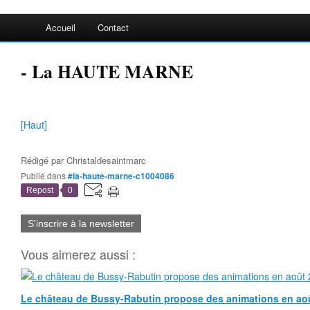
Accueil
Contact
- La HAUTE MARNE
[Haut]
Rédigé par
Christaldesaintmarc
Publié dans
#la-haute-marne-c1004086
Repost
0
S'inscrire à la newsletter
Vous aimerez aussi :
Le château de Bussy-Rabutin propose des animations en ao