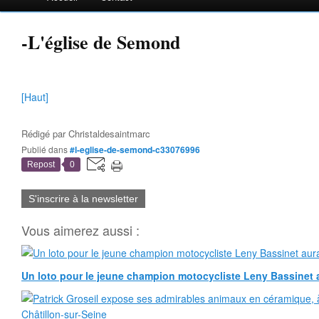
-L'église de Semond
[Haut]
Rédigé par
Christaldesaintmarc
Publié dans
#l-eglise-de-semond-c33076996
Repost
0
S'inscrire à la newsletter
Vous aimerez aussi :
Un loto pour le jeune champion motocycliste Leny Bassinet au