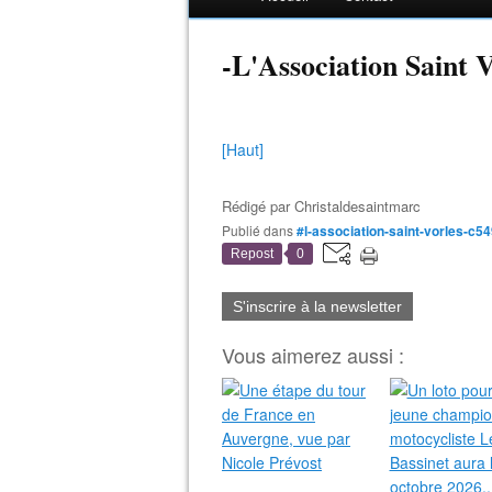
-L'Association Saint 
[Haut]
Rédigé par
Christaldesaintmarc
Publié dans
#l-association-saint-vorles-c5
Repost
0
S'inscrire à la newsletter
Vous aimerez aussi :