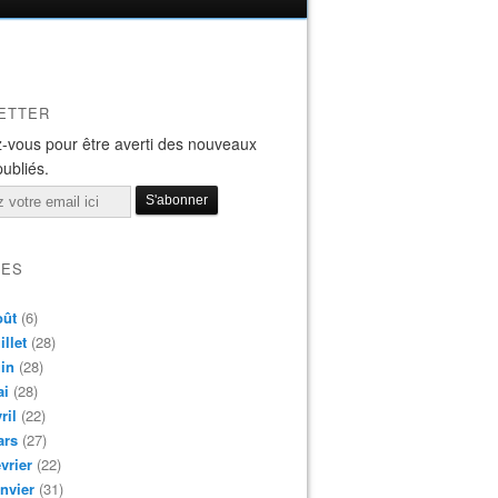
ETTER
-vous pour être averti des nouveaux
publiés.
VES
oût
(6)
illet
(28)
in
(28)
ai
(28)
ril
(22)
ars
(27)
vrier
(22)
nvier
(31)