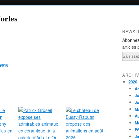
Vorles
NEWSL
Abonnez
articles 
Email
49616
ARCHI
2026
A
Ju
Ju
M
Av
M
Fé
Ja