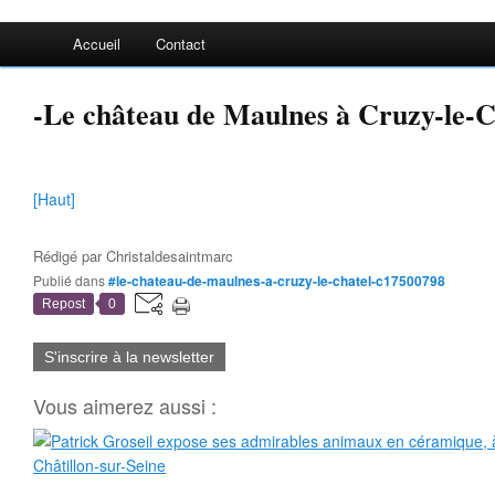
Accueil
Contact
-Le château de Maulnes à Cruzy-le-C
[Haut]
Rédigé par
Christaldesaintmarc
Publié dans
#le-chateau-de-maulnes-a-cruzy-le-chatel-c17500798
Repost
0
S'inscrire à la newsletter
Vous aimerez aussi :