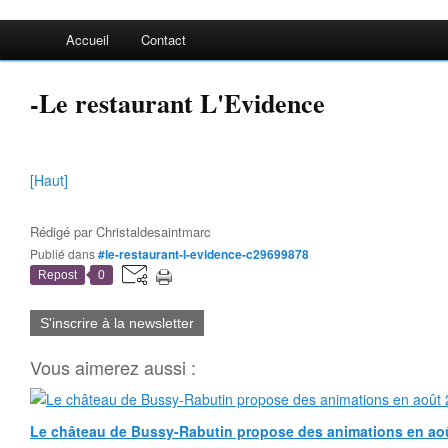
Accueil
Contact
-Le restaurant L'Evidence
[Haut]
Rédigé par
Christaldesaintmarc
Publié dans
#le-restaurant-l-evidence-c29699878
Repost
0
S'inscrire à la newsletter
Vous aimerez aussi :
Le château de Bussy-Rabutin propose des animations en ao