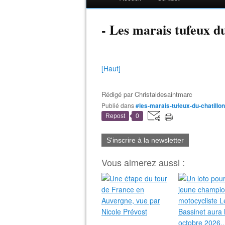
- Les marais tufeux d
[Haut]
Rédigé par
Christaldesaintmarc
Publié dans
#les-marais-tufeux-du-chatillo
Repost
0
S'inscrire à la newsletter
Vous aimerez aussi :