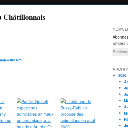
u Châtillonnais
NEWSL
Abonnez
articles 
Email
nnais-c861671
ARCHI
2026
A
Ju
Ju
M
Av
M
Fé
Ja