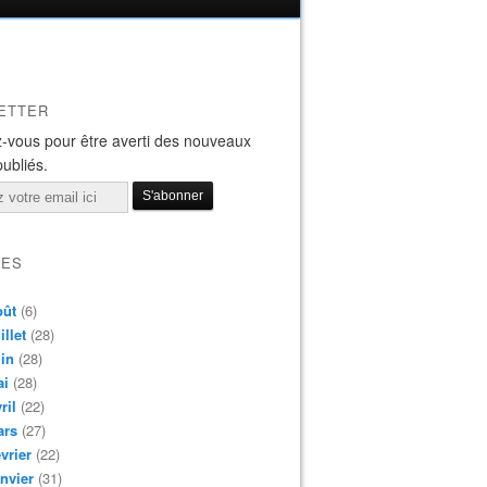
ETTER
-vous pour être averti des nouveaux
publiés.
VES
oût
(6)
illet
(28)
in
(28)
ai
(28)
ril
(22)
ars
(27)
vrier
(22)
nvier
(31)