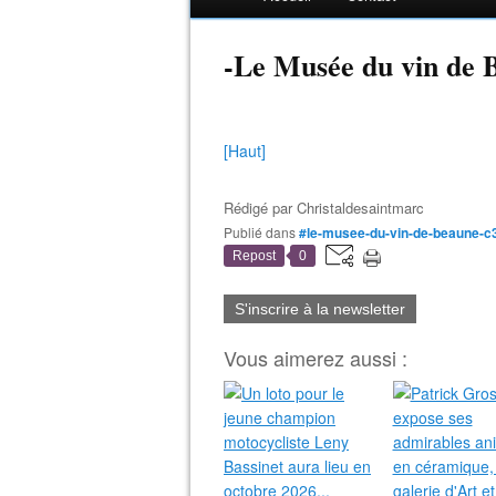
-Le Musée du vin de 
[Haut]
Rédigé par
Christaldesaintmarc
Publié dans
#le-musee-du-vin-de-beaune-
Repost
0
S'inscrire à la newsletter
Vous aimerez aussi :