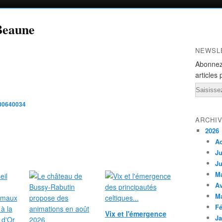
Beaune
NEWSL
Abonnez
articles 
Email
c30640034
ARCHI
2026
A
Ju
Ju
M
Av
M
Fé
Vix et l'émergence
Ja