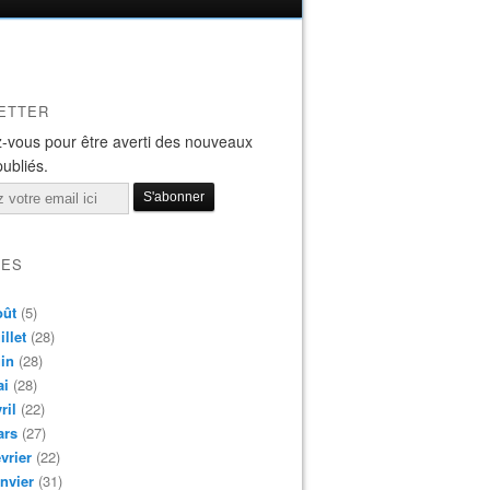
ETTER
-vous pour être averti des nouveaux
publiés.
VES
oût
(5)
illet
(28)
in
(28)
ai
(28)
ril
(22)
ars
(27)
vrier
(22)
nvier
(31)