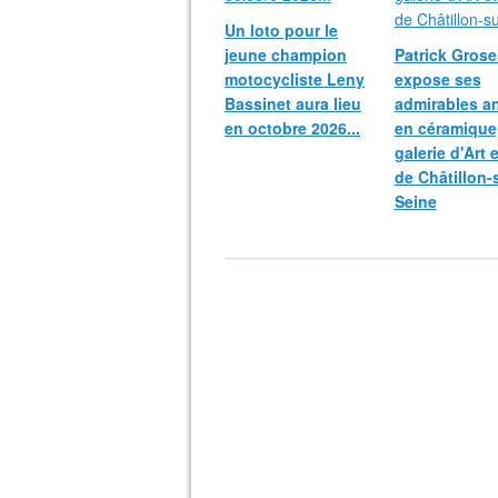
Un loto pour le
jeune champion
Patrick Grosei
motocycliste Leny
expose ses
Bassinet aura lieu
admirables a
en octobre 2026...
en céramique,
galerie d'Art 
de Châtillon-
Seine