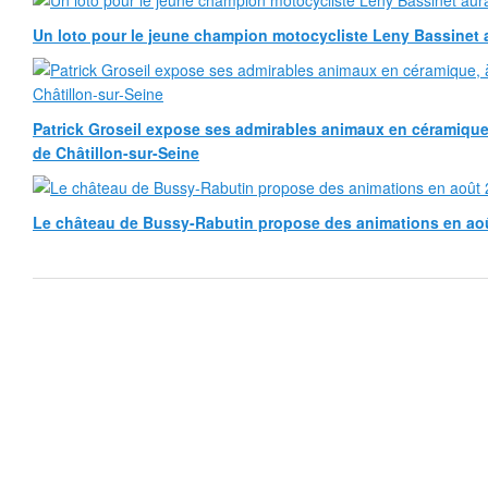
Un loto pour le jeune champion motocycliste Leny Bassinet au
Patrick Groseil expose ses admirables animaux en céramique, à
de Châtillon-sur-Seine
Le château de Bussy-Rabutin propose des animations en ao