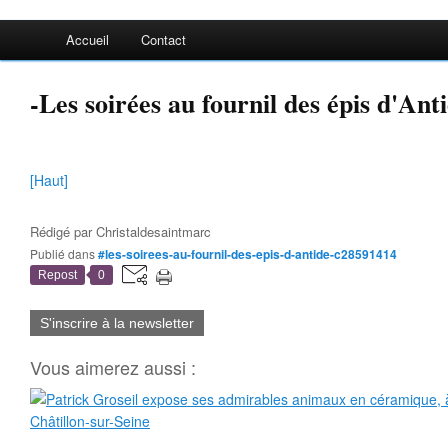
Accueil
Contact
-Les soirées au fournil des épis d'Ant
[Haut]
Rédigé par
Christaldesaintmarc
Publié dans
#les-soirees-au-fournil-des-epis-d-antide-c28591414
Repost
0
S'inscrire à la newsletter
Vous aimerez aussi :