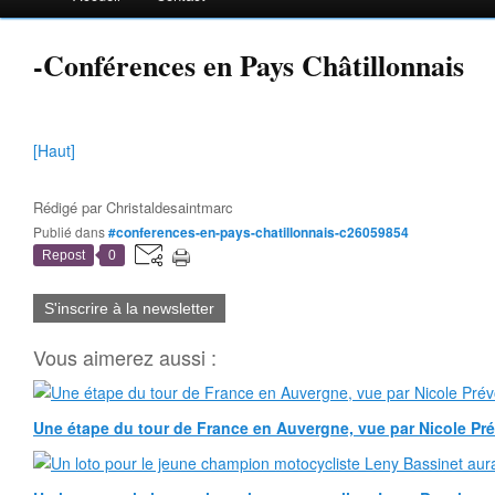
-Conférences en Pays Châtillonnais
[Haut]
Rédigé par
Christaldesaintmarc
Publié dans
#conferences-en-pays-chatillonnais-c26059854
Repost
0
S'inscrire à la newsletter
Vous aimerez aussi :
Une étape du tour de France en Auvergne, vue par Nicole Pr