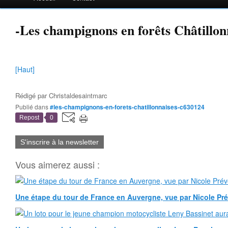
-Les champignons en forêts Châtillon
[Haut]
Rédigé par
Christaldesaintmarc
Publié dans
#les-champignons-en-forets-chatillonnaises-c630124
Repost
0
S'inscrire à la newsletter
Vous aimerez aussi :
Une étape du tour de France en Auvergne, vue par Nicole Pr