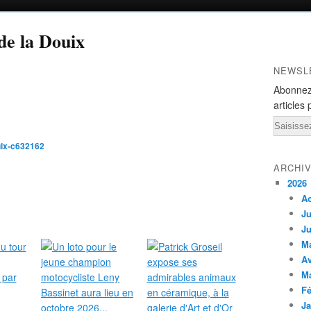
de la Douix
NEWSL
Abonnez
articles 
Email
uix-c632162
ARCHI
2026
A
Ju
Ju
M
Av
M
Fé
Ja