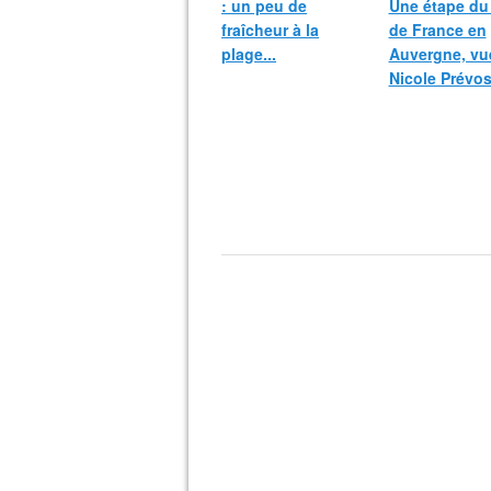
: un peu de
Une étape du
fraîcheur à la
de France en
plage...
Auvergne, vu
Nicole Prévos