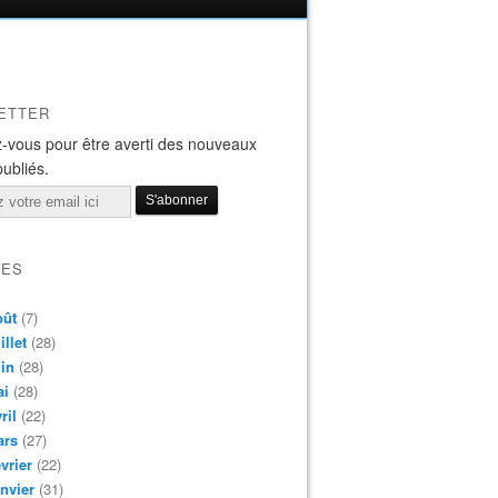
ETTER
-vous pour être averti des nouveaux
publiés.
VES
oût
(7)
illet
(28)
in
(28)
ai
(28)
ril
(22)
ars
(27)
vrier
(22)
nvier
(31)