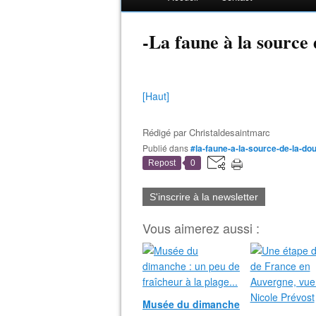
-La faune à la source 
[Haut]
Rédigé par
Christaldesaintmarc
Publié dans
#la-faune-a-la-source-de-la-do
Repost
0
S'inscrire à la newsletter
Vous aimerez aussi :
Musée du dimanche