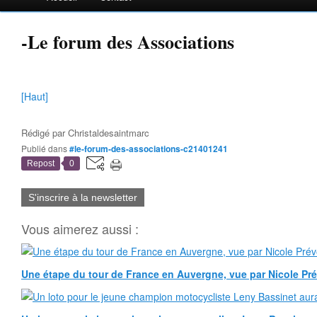
-Le forum des Associations
[Haut]
Rédigé par
Christaldesaintmarc
Publié dans
#le-forum-des-associations-c21401241
Repost
0
S'inscrire à la newsletter
Vous aimerez aussi :
Une étape du tour de France en Auvergne, vue par Nicole Pr