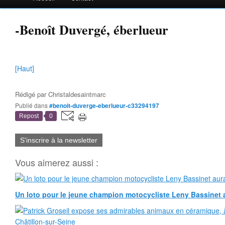
-Benoît Duvergé, éberlueur
[Haut]
Rédigé par
Christaldesaintmarc
Publié dans
#benoit-duverge-eberlueur-c33294197
Repost
0
S'inscrire à la newsletter
Vous aimerez aussi :
Un loto pour le jeune champion motocycliste Leny Bassinet au