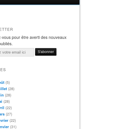
ETTER
-vous pour être averti des nouveaux
publiés.
VES
oût
(5)
illet
(28)
in
(28)
ai
(28)
ril
(22)
ars
(27)
vrier
(22)
nvier
(31)