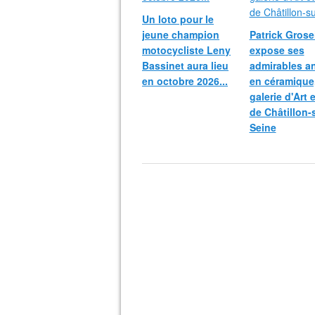
Un loto pour le
jeune champion
Patrick Grosei
motocycliste Leny
expose ses
Bassinet aura lieu
admirables a
en octobre 2026...
en céramique,
galerie d'Art 
de Châtillon-
Seine