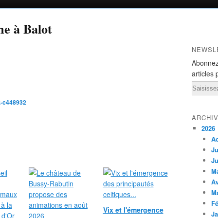
me à Balot
NEWSL
Abonnez
articles 
Email
t-c448932
ARCHI
2026
A
Ju
Ju
M
Av
M
Fé
Vix et l'émergence
Ja