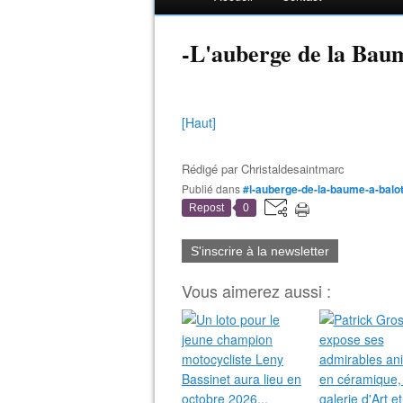
-L'auberge de la Bau
[Haut]
Rédigé par
Christaldesaintmarc
Publié dans
#l-auberge-de-la-baume-a-balo
Repost
0
S'inscrire à la newsletter
Vous aimerez aussi :