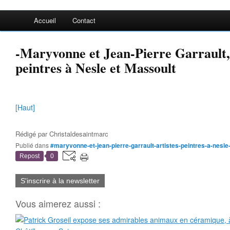
Accueil
Contact
-Maryvonne et Jean-Pierre Garrault, 
peintres à Nesle et Massoult
[Haut]
Rédigé par
Christaldesaintmarc
Publié dans
#maryvonne-et-jean-pierre-garrault-artistes-peintres-a-nes
Repost
0
S'inscrire à la newsletter
Vous aimerez aussi :