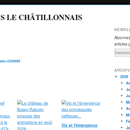
NS LE CHÂTILLONNAIS
NEWSL
Abonnez
articles 
Email
nais-c259689
ARCHI
2026
A
Ju
Ju
M
Av
M
Fé
Vix et l'émergence
Ja