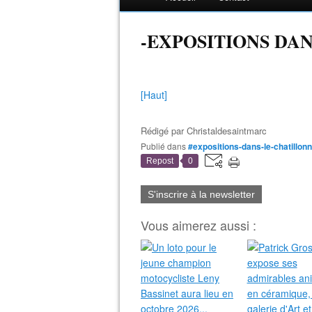
-EXPOSITIONS DA
[Haut]
Rédigé par
Christaldesaintmarc
Publié dans
#expositions-dans-le-chatillon
Repost
0
S'inscrire à la newsletter
Vous aimerez aussi :