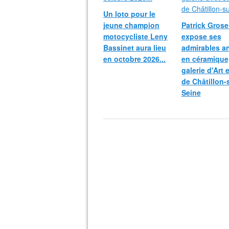
Un loto pour le
jeune champion
Patrick Grosei
motocycliste Leny
expose ses
Bassinet aura lieu
admirables a
en octobre 2026...
en céramique,
galerie d'Art 
de Châtillon-
Seine