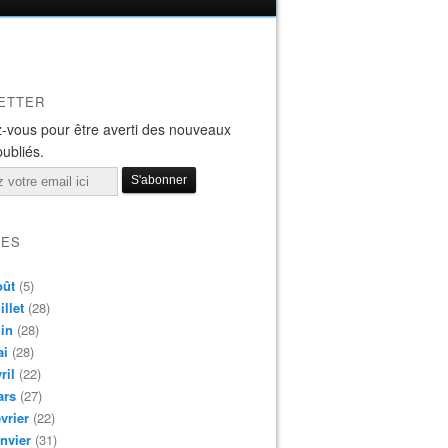
ETTER
-vous pour être averti des nouveaux
publiés.
VES
oût
(5)
illet
(28)
in
(28)
ai
(28)
ril
(22)
ars
(27)
vrier
(22)
nvier
(31)