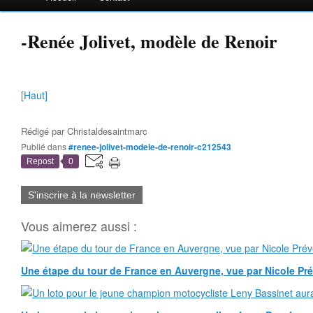
-Renée Jolivet, modèle de Renoir
[Haut]
Rédigé par
Christaldesaintmarc
Publié dans
#renee-jolivet-modele-de-renoir-c212543
Repost
0
S'inscrire à la newsletter
Vous aimerez aussi :
Une étape du tour de France en Auvergne, vue par Nicole Pr