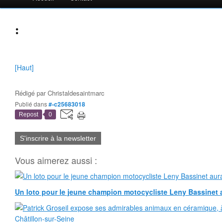
:
[Haut]
Rédigé par
Christaldesaintmarc
Publié dans
#-c25683018
Repost
0
S'inscrire à la newsletter
Vous aimerez aussi :
Un loto pour le jeune champion motocycliste Leny Bassinet au