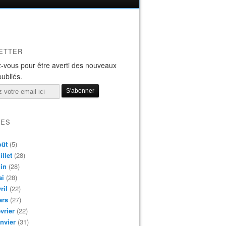
ETTER
-vous pour être averti des nouveaux
publiés.
VES
oût
(5)
illet
(28)
in
(28)
ai
(28)
ril
(22)
ars
(27)
vrier
(22)
nvier
(31)