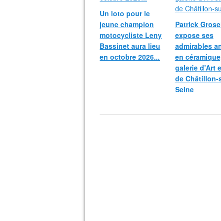
Un loto pour le
jeune champion
Patrick Grosei
motocycliste Leny
expose ses
Bassinet aura lieu
admirables a
en octobre 2026...
en céramique,
galerie d'Art 
de Châtillon-
Seine