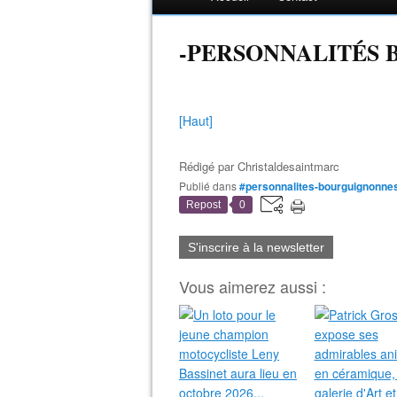
-PERSONNALITÉS
[Haut]
Rédigé par
Christaldesaintmarc
Publié dans
#personnalites-bourguignonn
Repost
0
S'inscrire à la newsletter
Vous aimerez aussi :