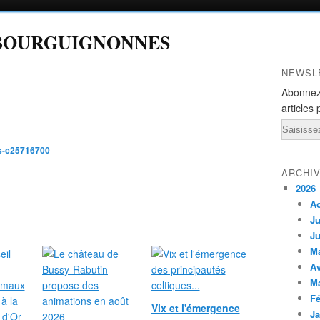
 BOURGUIGNONNES
NEWSL
Abonnez
articles 
Email
es-c25716700
ARCHI
2026
A
Ju
Ju
M
Av
M
Fé
Vix et l'émergence
Ja