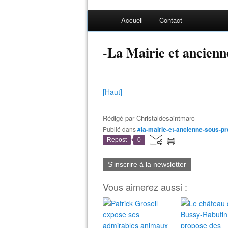
Accueil
Contact
-La Mairie et ancienn
[Haut]
Rédigé par
Christaldesaintmarc
Publié dans
#la-mairie-et-ancienne-sous-p
Repost
0
S'inscrire à la newsletter
Vous aimerez aussi :