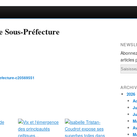
e Sous-Préfecture
NEWSL
Abonnez
articles 
Email
refecture-c20569551
ARCHI
2026
A
Ju
Ju
M
Av
M