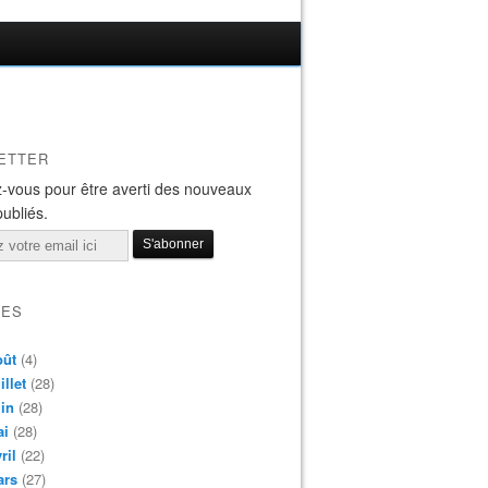
ETTER
-vous pour être averti des nouveaux
publiés.
VES
oût
(4)
illet
(28)
in
(28)
ai
(28)
ril
(22)
ars
(27)