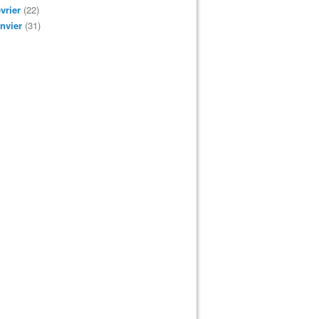
vrier
(22)
nvier
(31)