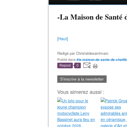
-La Maison de Santé d
[Haut]
Rédigé par
Christaldesaintmarc
Publié dans
#la-maison-de-sante-de-chatil
Repost
0
S'inscrire à la newsletter
Vous aimerez aussi :