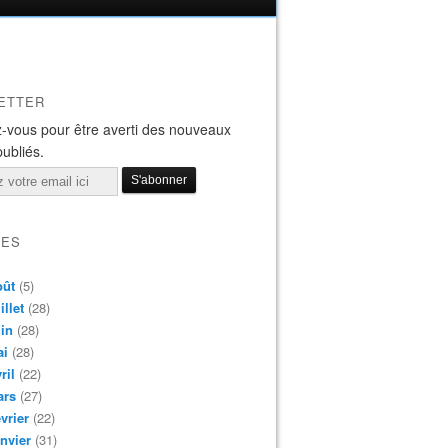
ETTER
-vous pour être averti des nouveaux
publiés.
VES
oût
(5)
illet
(28)
in
(28)
ai
(28)
ril
(22)
ars
(27)
vrier
(22)
nvier
(31)