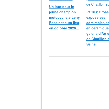
Un loto pour le
jeune champion
Patrick Grosei
motocycliste Leny
expose ses
Bassinet aura lieu
admirables a
en octobre 2026...
en céramique,
galerie d'Art 
de Châtillon-
Seine