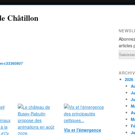
e Châtillon
NEWSL
Abonnez
articles 
Email
lon-c33360807
ARCHI
2026
A
Ju
Ju
M
Av
M
Fé
Vix et l'émergence
Ja