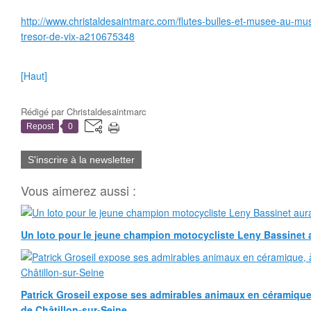
http://www.christaldesaintmarc.com/flutes-bulles-et-musee-au-mus
tresor-de-vix-a210675348
[Haut]
Rédigé par
Christaldesaintmarc
Repost
0
S'inscrire à la newsletter
Vous aimerez aussi :
Un loto pour le jeune champion motocycliste Leny Bassinet au
Patrick Groseil expose ses admirables animaux en céramique, à
de Châtillon-sur-Seine