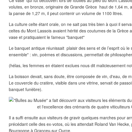
Ce vase qui fut découvert lors de fouilles au pied du Mont Lasso
volutes, en bronze, originaire de Grande Grèce haut de 1,64 m,
la panse de 1,27 m, il peut contenir un volume de 1100 litres.
La culture celte étant orale, on ne sait pas très bien à quoi il ser
celtes du Mont Lassois avaient hérité des coutumes de la Grèce a
vase et pratiquaient le fameux "banquet"
Le banquet antique réunissait plaisir des sens et de l’esprit où le
ensemble" : vin, poèmes et discussions, permettait de philosoph
(hélas, les femmes en étaient exclues nous dit malicieusement not
La boisson devait, sans doute, être composée de vin, d'eau, de miel
Le couvercle du cratère, visible dans une vitrine, servait de passoi
banquet funèbre).
Il a suffi ensuite aux visiteurs de gravir quelques marches pour arri
précédant celle des ex-votos, où les attendait Roland Van Hecke
Bourgogne à Grancey-sur Ource.