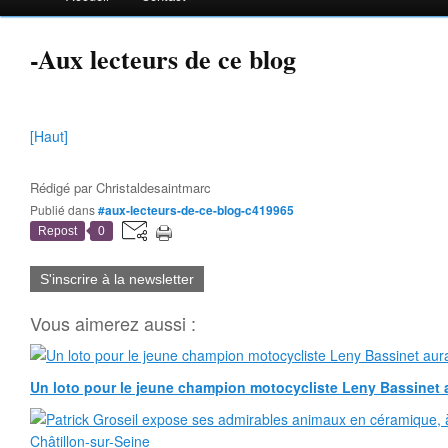
-Aux lecteurs de ce blog
[Haut]
Rédigé par
Christaldesaintmarc
Publié dans
#aux-lecteurs-de-ce-blog-c419965
Repost
0
S'inscrire à la newsletter
Vous aimerez aussi :
Un loto pour le jeune champion motocycliste Leny Bassinet au