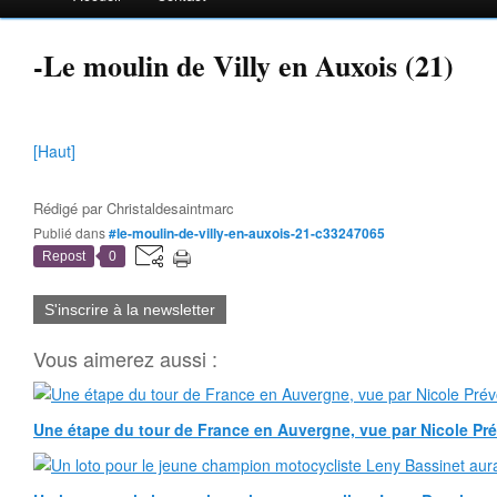
-Le moulin de Villy en Auxois (21)
[Haut]
Rédigé par
Christaldesaintmarc
Publié dans
#le-moulin-de-villy-en-auxois-21-c33247065
Repost
0
S'inscrire à la newsletter
Vous aimerez aussi :
Une étape du tour de France en Auvergne, vue par Nicole Pr