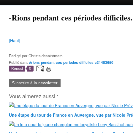
-Rions pendant ces périodes difficiles..
[Haut]
Rédigé par
Christaldesaintmarc
Publié dans
#rions-pendant-ces-periodes-difficiles-c31483650
Repost
0
S'inscrire à la newsletter
Vous aimerez aussi :
Une étape du tour de France en Auvergne, vue par Nicole Pr