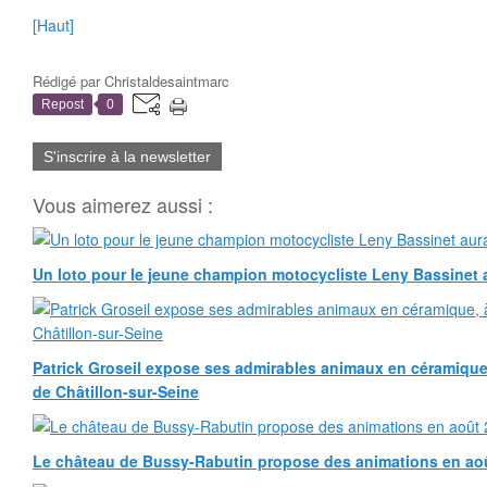
[Haut]
Rédigé par
Christaldesaintmarc
Repost
0
S'inscrire à la newsletter
Vous aimerez aussi :
Un loto pour le jeune champion motocycliste Leny Bassinet au
Patrick Groseil expose ses admirables animaux en céramique, à
de Châtillon-sur-Seine
Le château de Bussy-Rabutin propose des animations en ao