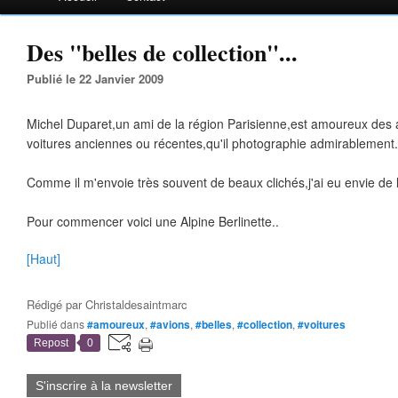
Des "belles de collection"...
Publié le 22 Janvier 2009
Michel Duparet,un ami de la région Parisienne,est amoureux des a
voitures anciennes ou récentes,qu'il photographie admirablement.
Comme il m'envoie très souvent de beaux clichés,j'ai eu envie de 
Pour commencer voici une Alpine Berlinette..
[Haut]
Rédigé par
Christaldesaintmarc
Publié dans
#amoureux
,
#avions
,
#belles
,
#collection
,
#voitures
Repost
0
S'inscrire à la newsletter