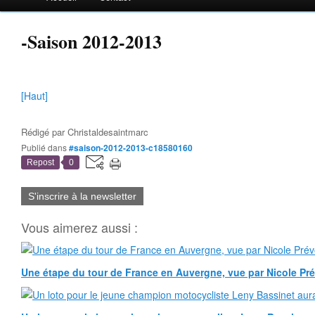
-Saison 2012-2013
[Haut]
Rédigé par
Christaldesaintmarc
Publié dans
#saison-2012-2013-c18580160
Repost
0
S'inscrire à la newsletter
Vous aimerez aussi :
Une étape du tour de France en Auvergne, vue par Nicole Pr