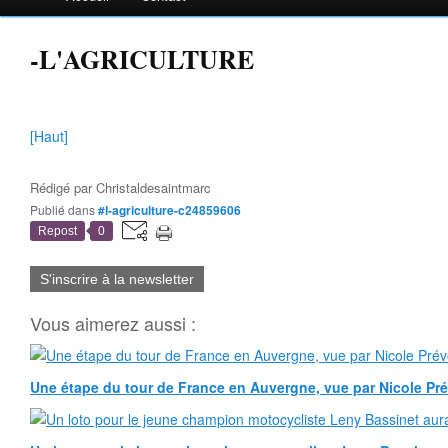
-L'AGRICULTURE
[Haut]
Rédigé par
Christaldesaintmarc
Publié dans
#l-agriculture-c24859606
Repost
0
S'inscrire à la newsletter
Vous aimerez aussi :
Une étape du tour de France en Auvergne, vue par Nicole Pr