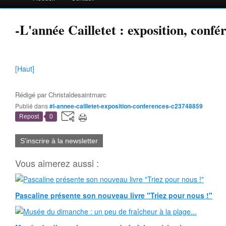
-L'année Cailletet : exposition, confé
[Haut]
Rédigé par
Christaldesaintmarc
Publié dans
#l-annee-cailletet-exposition-conferences-c23748859
Repost
0
S'inscrire à la newsletter
Vous aimerez aussi :
Pascaline présente son nouveau livre "Triez pour nous !"