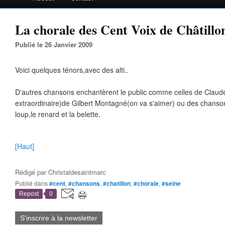
La chorale des Cent Voix de Châtillon
Publié le 26 Janvier 2009
Voici quelques ténors,avec des alti..
D'autres chansons enchantèrent le public comme celles de Claude
extraordinaire)de Gilbert Montagné(on va s'aimer) ou des chanso
loup,le renard et la belette.
[Haut]
Rédigé par
Christaldesaintmarc
Publié dans
#cent
,
#chansons
,
#chatillon
,
#chorale
,
#seine
Repost
0
S'inscrire à la newsletter