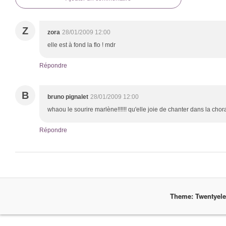
Z
zora
28/01/2009 12:00
elle est à fond la flo ! mdr
Répondre
B
bruno pignalet
28/01/2009 12:00
whaou le sourire marlène!!!!!! qu'elle joie de chanter dans la choral
Répondre
Theme: Twentyel