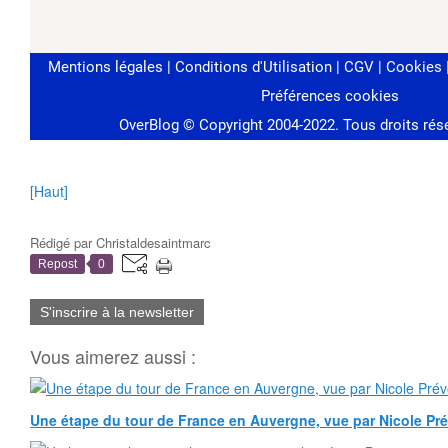
[Haut]
Rédigé par
Christaldesaintmarc
Repost
0
S'inscrire à la newsletter
Vous aimerez aussi :
Une étape du tour de France en Auvergne, vue par Nicole Pr