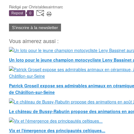
Rédigé par
Christaldesaintmarc
Repost
0
S'inscrire à la newsletter
Vous aimerez aussi :
Un loto pour le jeune champion motocycliste Leny Bassinet au
Patrick Groseil expose ses admirables animaux en céramique, à
de Châtillon-sur-Seine
Le château de Bussy-Rabutin propose des animations en ao
Vix et l'émergence des principautés celtiques...