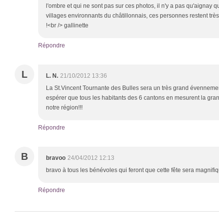
l'ombre et qui ne sont pas sur ces photos, il n'y a pas qu'aignay qu
villages environnants du châtillonnais, ces personnes restent très 
!<br /> gallinette
Répondre
L
L. N.
21/10/2012 13:36
La St.Vincent Tournante des Bulles sera un très grand évennement
espérer que tous les habitants des 6 cantons en mesurent la gra
notre région!!!
Répondre
B
bravoo
24/04/2012 12:13
bravo à tous les bénévoles qui feront que cette fête sera magnifi
Répondre