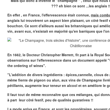
Mais qui donc a inventé le "champagne " , celui que nous
??? eh bien ce sont ...les anglais !
En effet , en France, l'effervescence était connue,
mais comba
anglais lui trouvèrent un aspect bien plaisant, un côté festif
bouchon. Ce sont d'ailleurs aussi les britanniques qui amélio
vin, avant eux, n'existait en majorité qu'en barriques que l'on 
En 1662, le Docteur Christopher Merrett, fit part à la Royal S
observations sur l'effervescence dans un document appelé 
the ordering of wines".
"L'addition de divers ingrédients : épices,cannelle, clous de 
même fiente de pigeon ou alun, aux vins de Champagne livrés 
pétillants, augmente leur teneur en alcool et en améliore le g
Il faut tout de même reconnaître que ces mélanges, qui donna
à part leur côté festif, peu de qualités gustatives !!
La mode arriva en France, et sont les propriétaires, souvent 