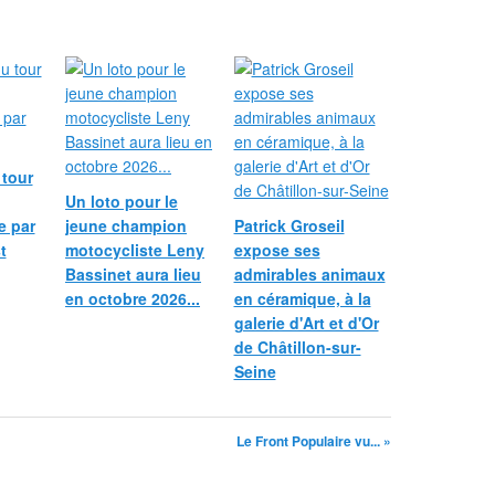
 tour
Un loto pour le
e par
jeune champion
Patrick Groseil
t
motocycliste Leny
expose ses
Bassinet aura lieu
admirables animaux
en octobre 2026...
en céramique, à la
galerie d'Art et d'Or
de Châtillon-sur-
Seine
Le Front Populaire vu... »