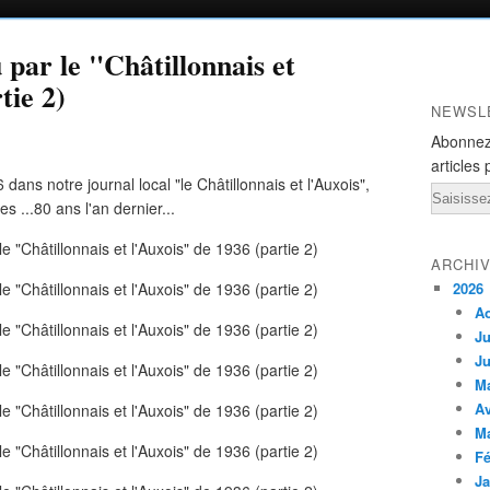
 par le "Châtillonnais et
tie 2)
NEWSL
Abonnez
articles 
 dans notre journal local "le Châtillonnais et l'Auxois",
Email
s ...80 ans l'an dernier...
ARCHI
2026
A
Ju
Ju
M
Av
M
Fé
Ja