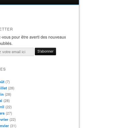
ETTER
-vous pour être averti des nouveaux
publiés.
VES
oût
(7)
illet
(28)
in
(28)
ai
(28)
ril
(22)
ars
(27)
vrier
(22)
nvier
(31)