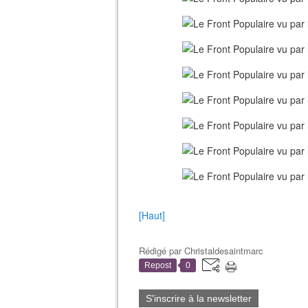
[Haut]
Rédigé par
Christaldesaintmarc
Repost
0
S'inscrire à la newsletter