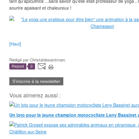
tant qu'apicultrice ...sans savoir qu'elle était professeur de yoga 
sourire apaisant et chaleureux !
[Haut]
Rédigé par
Christaldesaintmarc
Repost
0
S'inscrire à la newsletter
Vous aimerez aussi :
Un loto pour le jeune champion motocycliste Leny Bassinet au