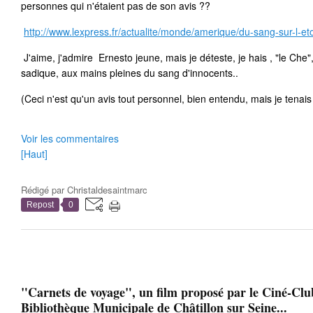
personnes qui n'étaient pas de son avis ??
http://www.lexpress.fr/actualite/monde/amerique/du-sang-sur-l-e
J'aime, j'admire Ernesto jeune, mais je déteste, je hais , "le Che"
sadique, aux mains pleines du sang d'innocents..
(Ceci n'est qu'un avis tout personnel, bien entendu, mais je tenais 
Voir les commentaires
[Haut]
Rédigé par
Christaldesaintmarc
Repost
0
"Carnets de voyage", un film proposé par le Ciné-Club
Bibliothèque Municipale de Châtillon sur Seine...