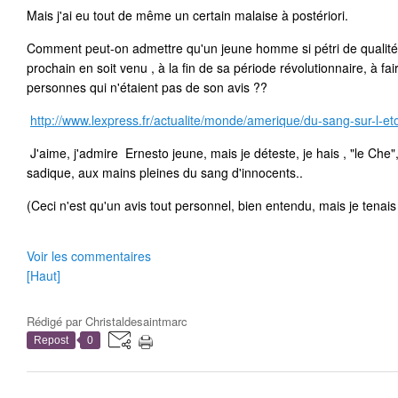
Mais j'ai eu tout de même un certain malaise à postériori.
Comment peut-on admettre qu'un jeune homme si pétri de qualités
prochain en soit venu , à la fin de sa période révolutionnaire, à fai
personnes qui n'étaient pas de son avis ??
http://www.lexpress.fr/actualite/monde/amerique/du-sang-sur-l-e
J'aime, j'admire Ernesto jeune, mais je déteste, je hais , "le Che"
sadique, aux mains pleines du sang d'innocents..
(Ceci n'est qu'un avis tout personnel, bien entendu, mais je tenais 
Voir les commentaires
[Haut]
Rédigé par
Christaldesaintmarc
Repost
0