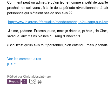
Comment peut-on admettre qu'un jeune homme si pétri de qualités
prochain en soit venu , à la fin de sa période révolutionnaire, à fai
personnes qui n'étaient pas de son avis ??
http://www.lexpress.fr/actualite/monde/amerique/du-sang-sur-l-e
J'aime, j'admire Ernesto jeune, mais je déteste, je hais , "le Che"
sadique, aux mains pleines du sang d'innocents..
(Ceci n'est qu'un avis tout personnel, bien entendu, mais je tenais 
Voir les commentaires
[Haut]
Rédigé par
Christaldesaintmarc
Repost
0