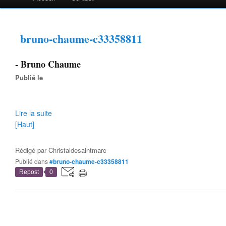
bruno-chaume-c33358811
- Bruno Chaume
Publié le
Lire la suite
[Haut]
Rédigé par
Christaldesaintmarc
Publié dans
#bruno-chaume-c33358811
Repost
0