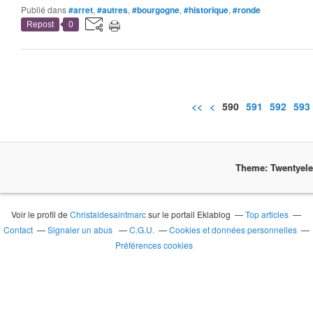
Publié dans
#arret
,
#autres
,
#bourgogne
,
#historique
,
#ronde
Repost
0
<<
<
500
510
520
530
540
550
560
570
580
590
591
592
593
Theme: Twentyel
Voir le profil de
Christaldesaintmarc
sur le portail Eklablog
Top articles
Contact
Signaler un abus
C.G.U.
Cookies et données personnelles
Préférences cookies