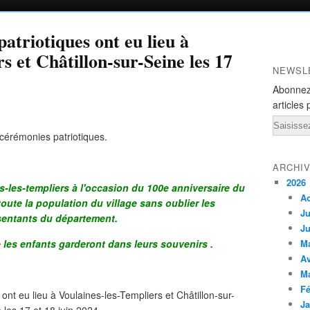
atriotiques ont eu lieu à
s et Châtillon-sur-Seine les 17
NEWSL
Abonnez
articles 
Email
cérémonies patriotiques.
ARCHI
2026
es-les-templiers à l'occasion du 100e anniversaire du
A
ute la population du village sans oublier les
Ju
ésentants du département.
Ju
 les enfants garderont dans leurs souvenirs .
M
Av
M
Fé
Ja