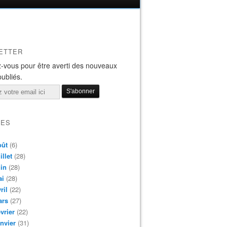
ETTER
-vous pour être averti des nouveaux
publiés.
VES
oût
(6)
illet
(28)
in
(28)
ai
(28)
ril
(22)
ars
(27)
vrier
(22)
nvier
(31)