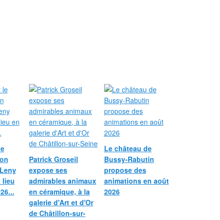
le
Le château de
ion
Patrick Groseil
Bussy-Rabutin
 Leny
expose ses
propose des
 lieu
admirables animaux
animations en août
26...
en céramique, à la
2026
galerie d'Art et d'Or
de Châtillon-sur-