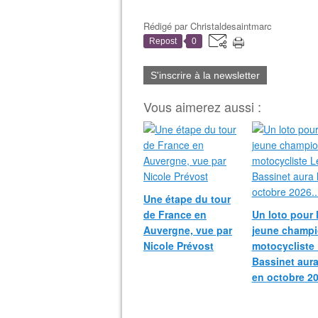
Rédigé par
Christaldesaintmarc
Repost
0
S'inscrire à la newsletter
Vous aimerez aussi :
Une étape du tour
de France en
Un loto pour 
Auvergne, vue par
jeune champ
Nicole Prévost
motocycliste
Bassinet aura
en octobre 20