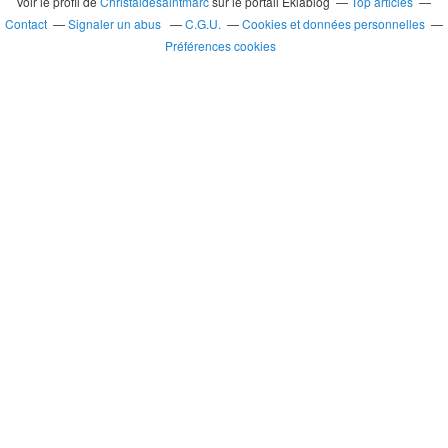
Voir le profil de
Christaldesaintmarc
sur le portail Eklablog
Top articles
Contact
Signaler un abus
C.G.U.
Cookies et données personnelles
Préférences cookies