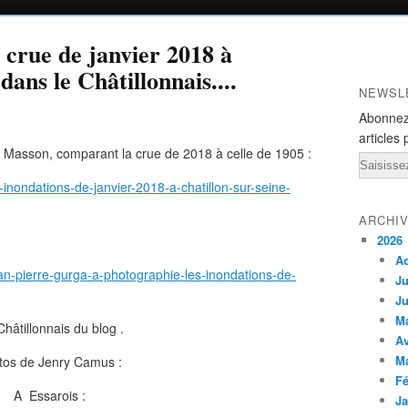
 crue de janvier 2018 à
dans le Châtillonnais....
NEWSL
Abonnez
articles 
 Masson, comparant la crue de 2018 à celle de 1905 :
Email
-inondations-de-janvier-2018-a-chatillon-sur-seine-
ARCHI
2026
A
an-pierre-gurga-a-photographie-les-inondations-de-
Ju
Ju
M
Châtillonnais du blog .
Av
M
tos de Jenry Camus :
Fé
A Essarois :
Ja