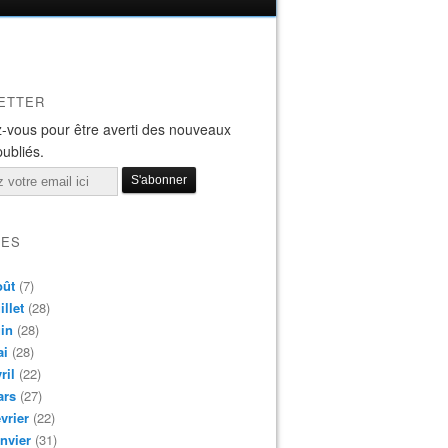
ETTER
-vous pour être averti des nouveaux
publiés.
VES
oût
(7)
illet
(28)
in
(28)
ai
(28)
ril
(22)
ars
(27)
vrier
(22)
nvier
(31)