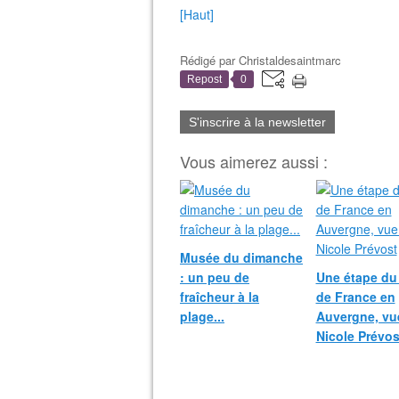
[Haut]
Rédigé par
Christaldesaintmarc
Repost
0
S'inscrire à la newsletter
Vous aimerez aussi :
Musée du dimanche
: un peu de
Une étape du
fraîcheur à la
de France en
plage...
Auvergne, vu
Nicole Prévos