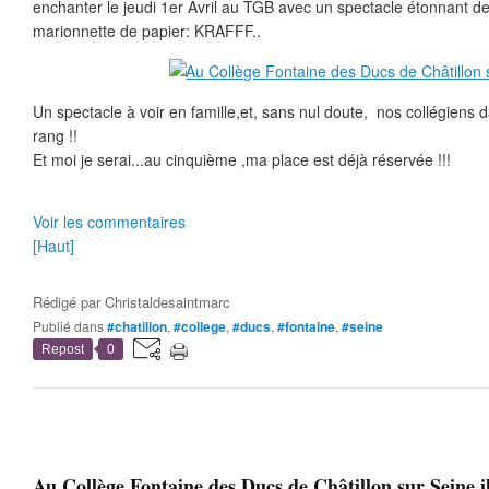
enchanter le jeudi 1er Avril au TGB avec un spectacle étonnant 
marionnette de papier: KRAFFF..
Un spectacle à voir en famille,et, sans nul doute, nos collégiens
rang !!
Et moi je serai...au cinquième ,ma place est déjà réservée !!!
Voir les commentaires
[Haut]
Rédigé par
Christaldesaintmarc
Publié dans
#chatillon
,
#college
,
#ducs
,
#fontaine
,
#seine
Repost
0
Au Collège Fontaine des Ducs de Châtillon sur Seine,il